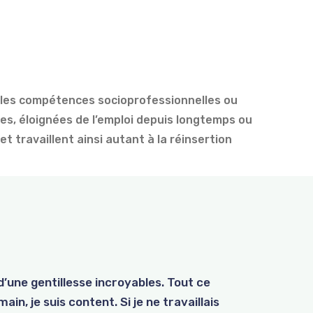
r les compétences socioprofessionnelles ou
iées, éloignées de l’emploi depuis longtemps ou
t travaillent ainsi autant à la réinsertion
d’une gentillesse incroyables. Tout ce
s l’entreprise de formation par le
ngagées après un passage sous contrat
ain, je suis content. Si je ne travaillais
qués. Après son stage, N. poursuit sa
a le CPAS, B. réalise un « Essai