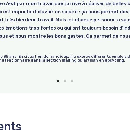
e c’est par mon travail que j’arrive à réaliser de belles c
tion. Grâce à sa détermination et à son engagement, e
tien du Forem. Ce test lui permet de réaliser que la fon
, c’est important d’avoir un salaire : ça nous permet des
 menuiserie en contrat CDI. Formatrice accomplie, N.
contrat, l’entreprise Trusquin apprend que son aide-com
t très bien leur travail. Mais ici, chaque personne a sa 
 Depuis, deux autres stagiaires ont suivi le même par
tion d’aide-comptable dans l’entreprise Trusquin, à la g
des émotions trop fortes ou qui ont toujours besoin d’in
continue à se former.
nous et nous montre les bons gestes. Ça permet de nous
de 35 ans. En situation de handicap, il a exercé différents emplois
anutentionnaire dans la section mailing ou artisan en upcycling.
ents