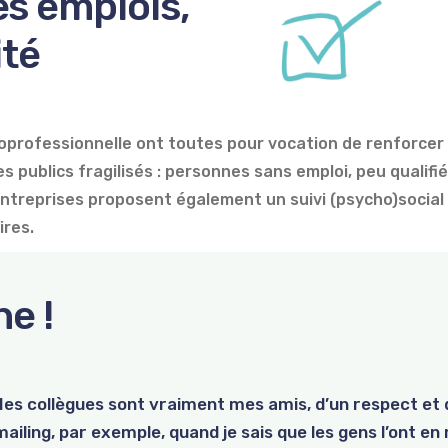
es emplois,
ité
cioprofessionnelle ont toutes pour vocation de renforce
des publics fragilisés : personnes sans emploi, peu qualif
entreprises proposent également un suivi (psycho)social e
ires.
he !
 Mes collègues sont vraiment mes amis, d’un respect et 
 de deux ans, N. a suivi une formation en menuiserie dan
erve tous ses postes administratifs à des personnes e
mailing, par exemple, quand je sais que les gens l’ont en m
alents techniques et ses valeurs humaines ont été remar
B. Postulant initialement pour un poste d’aide-ménagère vi