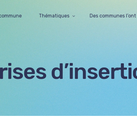
 commune
Thématiques
Des communes l’ont f
L’économie sociale
Marchés publics et clauses sociales
rises d’insert
Les entreprises d’insertion
Services de proximité – Wallonie
Transition énergétique
Agriculture et alimentation durables
Réemploi, recyclage, économie circulaire
Immobilier social et coopératif