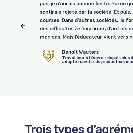
pas, je n’aurais aucune fierté. Parce qu
formation via un Plan Formation Inser
métiers » de deux semaines avec le sou
sentirais rejeté par la société. Et puis
succès et devient même formatrice en
convient mieux. À mi-parcours de son 
courses. Dans d’autres sociétés, ils fon
connaissances avec passion et succès.
former. Aujourd’hui, B. occupe la fonc
des difficultés à s’exprimer, d’autres 
leur tour.
comptable externe et du réviseur, et 
mon cas. Mais l’éducateur vient vers 
Benoit Wauters
Travailleur à l’Ouvroir depuis plus 
adapté : ouvrier de production, m
Trois types
d’agrém