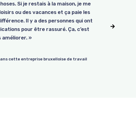
hoses. Si je restais à la maison, je me
lle a complété sa formation avec
ction d’aide administrative lui
 loisirs ou des vacances et ça paie les
 continue de transmettre ses
ptable va partir et lui propose de se
différence. Il y a des personnes qui ont
cours et sont devenus formateurs à
rande satisfaction de ses collègues, du
dications pour être rassuré. Ça, c’est
 améliorer. »
 dans cette entreprise bruxelloise de travail