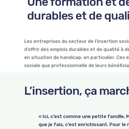
Une formation et d
durables et de qual
Les entreprises du secteur de l’insertion so
d’offrir des emplois durables et de qualité à 
en situation de handicap, en particulier. Ces 
sociale que professionnelle de leurs bénéficia
L’insertion, ça marc
« Ici, c’est comme une petite famille.
À la recherche d’un emploi depuis plus
L’entreprise d’insertion Trusquin rés
que je fais, c’est enrichissant. Pour le 
travail (EFT) Apides. Très vite, ses t
Article 60 § 7, ce qui a été le cas de 